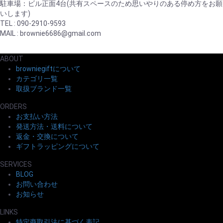
駐車場：ビル正面4台(共有スペースのため思いやりのある停め方をお願
いします)
TEL : 090-2910-9593
MAIL : brownie6686@gmail.com
ABOUT
browniegiftについて
カテゴリ一覧
取扱ブランド一覧
ORDERS
お支払い方法
発送方法・送料について
返金・交換について
ギフトラッピングについて
SERVICES
BLOG
お問い合わせ
お知らせ
LINKS
特定商取引法に基づく表記