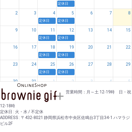
定休日
2
3
4
5
6
7
8
定休日
定休日
9
10
11
12
13
14
15
定休日
定休日
16
17
18
19
20
21
22
定休日
定休日
23
24
25
26
27
28
29
定休日
定休日
30
31
1
2
3
4
5
定休日
定休日
営業時間：月～土 12-19時 日・祝
12-18時
定休日 : 火・水 / 不定休
ADDRESS : 〒432-8021 静岡県浜松市中央区佐鳴台3丁目34-1 ハマラジ
ビル2F