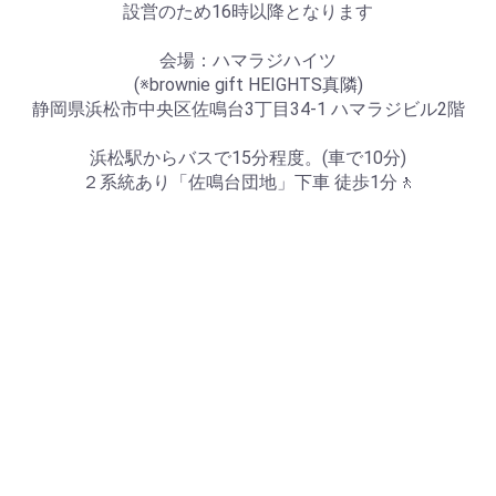
設営のため16時以降となります
会場：ハマラジハイツ
(※brownie gift HEIGHTS真隣)
静岡県浜松市中央区佐鳴台3丁目34-1 ハマラジビル2階
浜松駅からバスで15分程度。(車で10分)
２系統あり「佐鳴台団地」下車 徒歩1分🚶