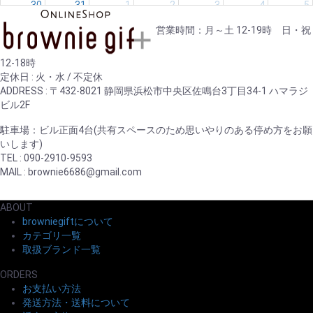
30
31
1
2
3
4
5
営業時間：月～土 12-19時 日・祝
12-18時
定休日 : 火・水 / 不定休
ADDRESS : 〒432-8021 静岡県浜松市中央区佐鳴台3丁目34-1 ハマラジ
ビル2F
駐車場：ビル正面4台(共有スペースのため思いやりのある停め方をお願
いします)
TEL : 090-2910-9593
MAIL : brownie6686@gmail.com
ABOUT
browniegiftについて
カテゴリ一覧
取扱ブランド一覧
ORDERS
お支払い方法
発送方法・送料について