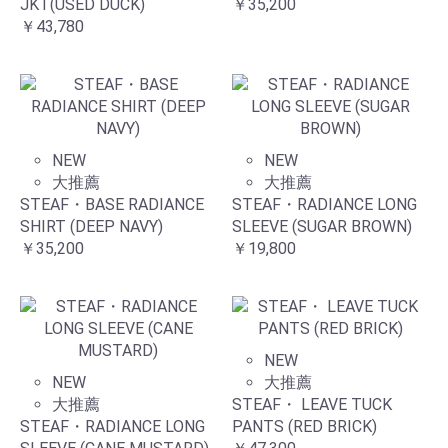
JKT(USED DUCK)
￥35,200
￥43,780
NEW
NEW
大推薦
大推薦
STEAF・BASE RADIANCE
STEAF・RADIANCE LONG
SHIRT (DEEP NAVY)
SLEEVE (SUGAR BROWN)
￥35,200
￥19,800
NEW
NEW
大推薦
大推薦
STEAF・ LEAVE TUCK
STEAF・RADIANCE LONG
PANTS (RED BRICK)