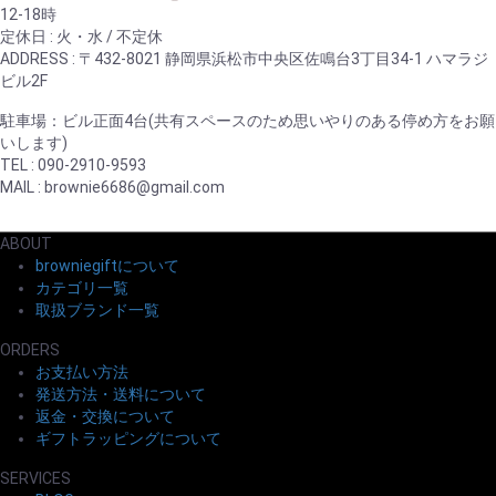
12-18時
定休日 : 火・水 / 不定休
ADDRESS : 〒432-8021 静岡県浜松市中央区佐鳴台3丁目34-1 ハマラジ
ビル2F
駐車場：ビル正面4台(共有スペースのため思いやりのある停め方をお願
いします)
TEL : 090-2910-9593
MAIL : brownie6686@gmail.com
ABOUT
browniegiftについて
カテゴリ一覧
取扱ブランド一覧
ORDERS
お支払い方法
発送方法・送料について
返金・交換について
ギフトラッピングについて
SERVICES