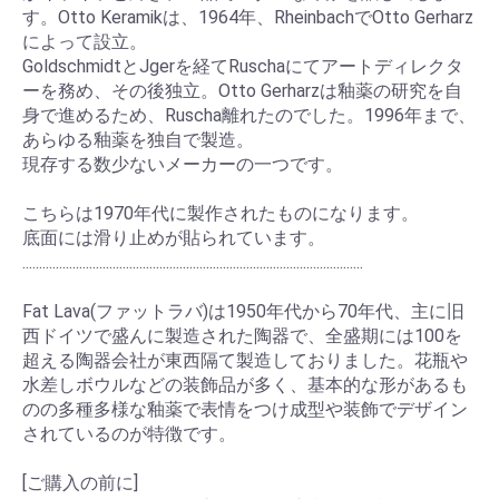
す。Otto Keramikは、1964年、RheinbachでOtto Gerharz
によって設立。
GoldschmidtとJgerを経てRuschaにてアートディレクタ
ーを務め、その後独立。Otto Gerharzは釉薬の研究を自
身で進めるため、Ruscha離れたのでした。1996年まで、
あらゆる釉薬を独自で製造。
現存する数少ないメーカーの一つです。
こちらは1970年代に製作されたものになります。
底面には滑り止めが貼られています。
......................................................................................................
Fat Lava(ファットラバ)は1950年代から70年代、主に旧
西ドイツで盛んに製造された陶器で、全盛期には100を
超える陶器会社が東西隔て製造しておりました。花瓶や
水差しボウルなどの装飾品が多く、基本的な形があるも
のの多種多様な釉薬で表情をつけ成型や装飾でデザイン
されているのが特徴です。
[ご購入の前に]