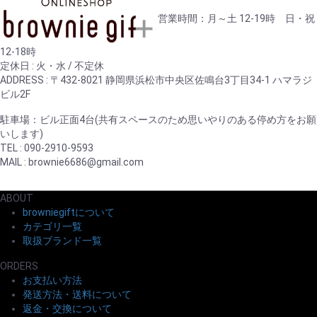
定休日
定休日
営業時間：月～土 12-19時 日・祝
12-18時
定休日 : 火・水 / 不定休
ADDRESS : 〒432-8021 静岡県浜松市中央区佐鳴台3丁目34-1 ハマラジ
ビル2F
駐車場：ビル正面4台(共有スペースのため思いやりのある停め方をお願
いします)
TEL : 090-2910-9593
MAIL : brownie6686@gmail.com
ABOUT
browniegiftについて
カテゴリ一覧
取扱ブランド一覧
ORDERS
お支払い方法
発送方法・送料について
返金・交換について