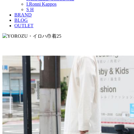
I.Ronni Kappos
S H
BRAND
BLOG
OUTLET