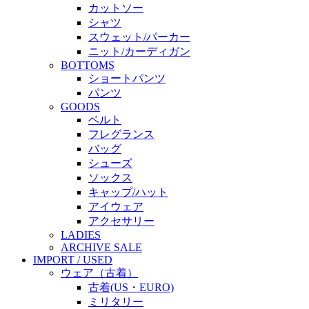
カットソー
シャツ
スウェット/パーカー
ニット/カーディガン
BOTTOMS
ショートパンツ
パンツ
GOODS
ベルト
フレグランス
バッグ
シューズ
ソックス
キャップ/ハット
アイウェア
アクセサリー
LADIES
ARCHIVE SALE
IMPORT / USED
ウェア（古着）
古着(US・EURO)
ミリタリー