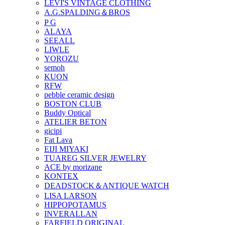
LEVI'S VINTAGE CLOTHING
A.G.SPALDING＆BROS
P G
ALAYA
SEEALL
LIWLE
YOROZU
semoh
KUON
RFW
pebble ceramic design
BOSTON CLUB
Buddy Optical
ATELIER BETON
gicipi
Fat Lava
EIJI MIYAKI
TUAREG SILVER JEWELRY
ACE by morizane
KONTEX
DEADSTOCK＆ANTIQUE WATCH
LISA LARSON
HIPPOPOTAMUS
INVERALLAN
FARFIELD ORIGINAL