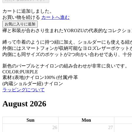
カートに追加しました。
お買い物を続ける
カートへ進む
お気に入りに追加
襷と和装が合わさり生まれたYOROZUの代表的なコレクショ
縛って巾着のように持つ紐に加え、ショルダーにも使える紐が
外側にはスマートフォンが収納可能なヨロズレザーポケット
内側にも同サイズのポケットが2つ向かい合わせであり、十
新色のパープルとナイロンの組み合わせが非常に良いです。
COLOR:PURPLE
素材:(表地)ナイロン100% (付属)牛革
(内蔵ショルダー紐) ナイロン
ラッピングについて
August 2026
Sun
Mon
26
27