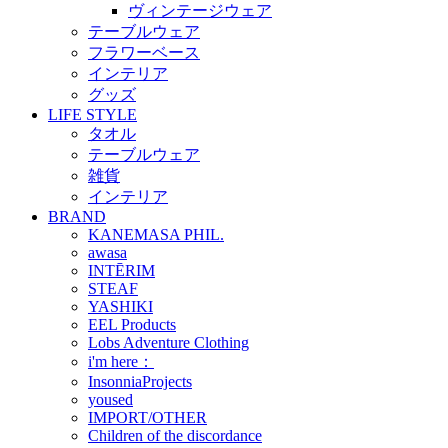
ヴィンテージウェア
テーブルウェア
フラワーベース
インテリア
グッズ
LIFE STYLE
タオル
テーブルウェア
雑貨
インテリア
BRAND
KANEMASA PHIL.
awasa
INTĒRIM
STEAF
YASHIKI
EEL Products
Lobs Adventure Clothing
i'm here：
InsonniaProjects
yoused
IMPORT/OTHER
Children of the discordance