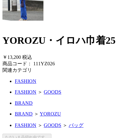
YOROZU・イロハ巾着25
￥13,200
税込
商品コード：
111YZ026
関連カテゴリ
FASHION
FASHION
＞
GOODS
BRAND
BRAND
＞
YOROZU
FASHION
＞
GOODS
＞
バッグ
ただいま品切れ中です。