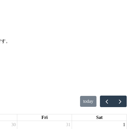
です。
today
Fri
Sat
30
31
1