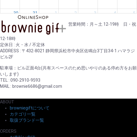
30
31
1
2
3
4
5
営業時間：月～土 12-19時 日・祝
12-18時
定休日 : 火・水 / 不定休
ADDRESS : 〒432-8021 静岡県浜松市中央区佐鳴台3丁目34-1 ハマラジ
ビル2F
駐車場：ビル正面4台(共有スペースのため思いやりのある停め方をお願
いします)
TEL : 090-2910-9593
MAIL : brownie6686@gmail.com
ABOUT
browniegiftについて
カテゴリ一覧
取扱ブランド一覧
ORDERS