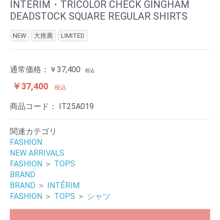
INTĒRIM・TRICOLOR CHECK GINGHAM
DEADSTOCK SQUARE REGULAR SHIRTS
NEW
大推薦
LIMITED
通常価格：
￥37,400
税込
￥37,400
税込
商品コード：
IT25A019
関連カテゴリ
FASHION
NEW ARRIVALS
FASHION
＞
TOPS
BRAND
BRAND
＞
INTĒRIM
FASHION
＞
TOPS
＞
シャツ