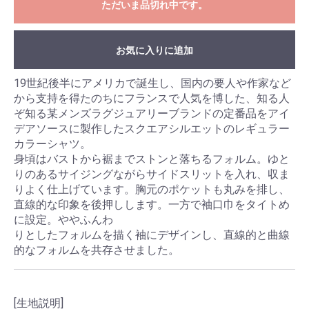
ただいま品切れ中です。
お気に入りに追加
19世紀後半にアメリカで誕⽣し、国内の要⼈や作家など
から⽀持を得たのちにフランスで⼈気を博した、知る⼈
ぞ知る某メンズラグジュアリーブランドの定番品をアイ
デアソースに製作したスクエアシルエットのレギュラー
カラーシャツ。
⾝頃はバストから裾までストンと落ちるフォルム。ゆと
りのあるサイジングながらサイドスリットを⼊れ、収ま
りよく仕上げています。胸元のポケットも丸みを排し、
直線的な印象を後押しします。⼀⽅で袖⼝⼱をタイトめ
に設定。ややふんわ
りとしたフォルムを描く袖にデザインし、直線的と曲線
的なフォルムを共存させました。
[生地説明]