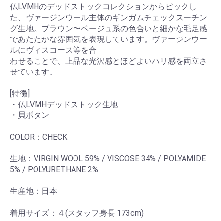
仏LVMHのデッドストックコレクションからピックし
た、ヴァージンウール主体のギンガムチェックスーチン
グ⽣地。ブラウン〜ベージュ系の⾊合いと細かな⽑⾜感
であたたかな雰囲気を表現しています。ヴァージンウー
ルにヴィスコース等を合
わせることで、上品な光沢感とほどよいハリ感を両⽴さ
せています。
[特徴]
・仏LVMHデッドストック⽣地
・⾙ボタン
COLOR：CHECK
生地：VIRGIN WOOL 59% / VISCOSE 34% / POLYAMIDE
5% / POLYURETHANE 2%
生産地：日本
着用サイズ：４(スタッフ身長 173cm)