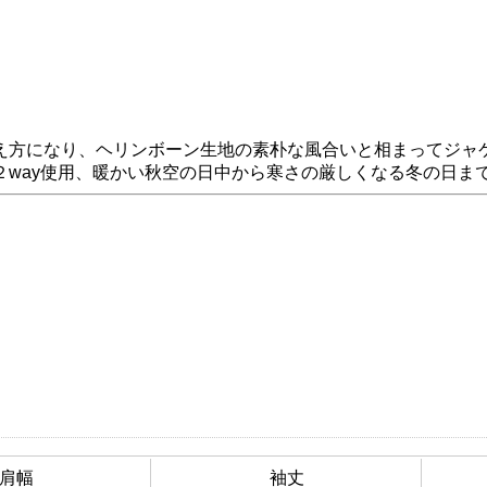
え方になり、ヘリンボーン生地の素朴な風合いと相まってジャ
２way使用、暖かい秋空の日中から寒さの厳しくなる冬の日ま
肩幅
袖丈