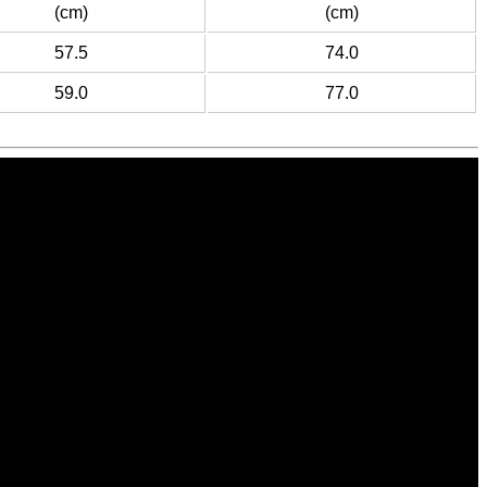
(cm)
(cm)
57.5
74.0
59.0
77.0