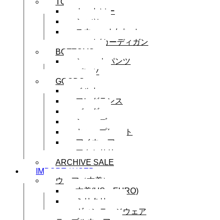
TOPS
カットソー
シャツ
スウェット/パーカー
ニット/カーディガン
BOTTOMS
ショートパンツ
パンツ
GOODS
ベルト
フレグランス
バッグ
シューズ
キャップ/ハット
アイウェア
アクセサリー
ARCHIVE SALE
IMPORT / USED
ウェア（古着）
古着(US・EURO)
ミリタリー
ヴィンテージウェア