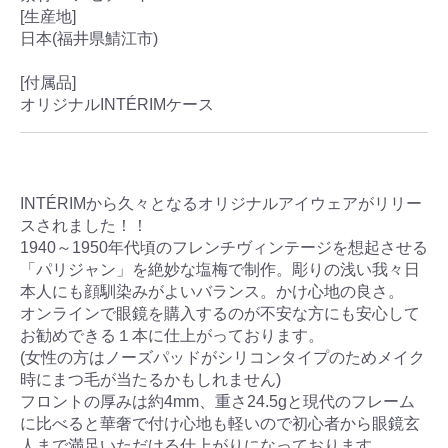
[生産地]
日本(福井県鯖江市)
[付属品]
オリジナルINTÉRIMケース
INTÉRIMから久々となるオリジナルアイウェアがリリー
スされました！！
1940～1950年代頃のフレンチヴィンテージを想起させる
「パリジャン」を絶妙な塩梅で制作。彫りの浅い我々日
本人にも顔馴染みがよいバランス。かけ心地の良さ。
オンラインで眼鏡を購入するのが不安な方にも安心して
お勧めできる１本に仕上がっております。
(女性の方はノーズパッドがシリコンタイプのためメイク
時にまつ毛が当たるかもしれません)
フロントの厚みは約4mm、重さ24.5gと現代のフレーム
に比べると華奢で付け心地も軽いので初心者から眼鏡玄
人まで満足いただける仕上がりになっております。