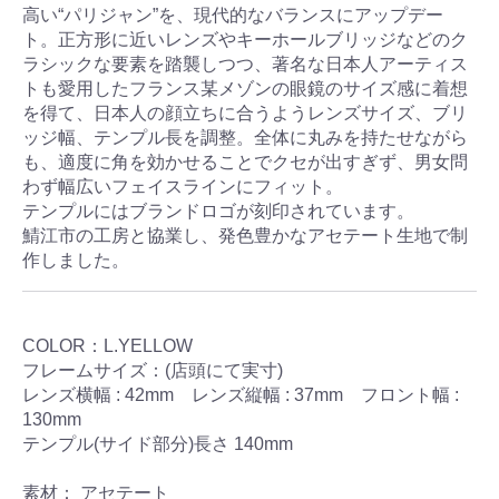
⾼い“パリジャン”を、現代的なバランスにアップデー
ト。正⽅形に近いレンズやキーホールブリッジなどのク
ラシックな要素を踏襲しつつ、著名な⽇本⼈アーティス
トも愛⽤したフランス某メゾンの眼鏡のサイズ感に着想
を得て、⽇本⼈の顔⽴ちに合うようレンズサイズ、ブリ
ッジ幅、テンプル⻑を調整。全体に丸みを持たせながら
も、適度に⾓を効かせることでクセが出すぎず、男女問
わず幅広いフェイスラインにフィット。
テンプルにはブランドロゴが刻印されています。
鯖江市の⼯房と協業し、発⾊豊かなアセテート⽣地で制
作しました。
COLOR：L.YELLOW
フレームサイズ：(店頭にて実寸)
レンズ横幅 : 42mm レンズ縦幅 : 37mm フロント幅 :
130mm
テンプル(サイド部分)長さ 140mm
素材： アセテート