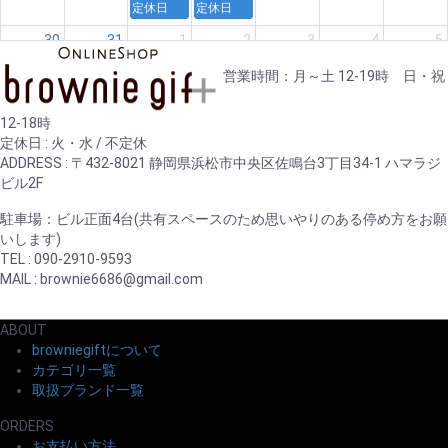
定休日
定休日
30
31
1
2
3
4
5
定休日
定休日
営業時間：月～土 12-19時 日・祝
12-18時
定休日 : 火・水 / 不定休
ADDRESS : 〒432-8021 静岡県浜松市中央区佐鳴台3丁目34-1 ハマラジ
ビル2F
駐車場：ビル正面4台(共有スペースのため思いやりのある停め方をお願
いします)
TEL : 090-2910-9593
MAIL : brownie6686@gmail.com
ABOUT
browniegiftについて
カテゴリ一覧
取扱ブランド一覧
ORDERS
お支払い方法