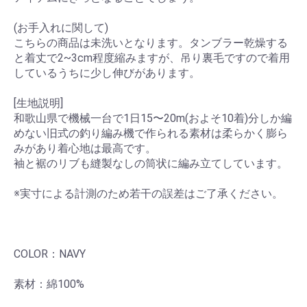
(お手入れに関して)
こちらの商品は未洗いとなります。タンブラー乾燥する
と着丈で2~3cm程度縮みますが、吊り裏毛ですので着用
しているうちに少し伸びがあります。
[生地説明]
和歌⼭県で機械一台で1日15〜20m(およそ10着)分しか編
めない旧式の釣り編み機で作られる素材は柔らかく膨ら
みがあり着心地は最高です。
袖と裾のリブも縫製なしの筒状に編み立てしています。
※実寸による計測のため若干の誤差はご了承ください。
COLOR：NAVY
素材：綿100%