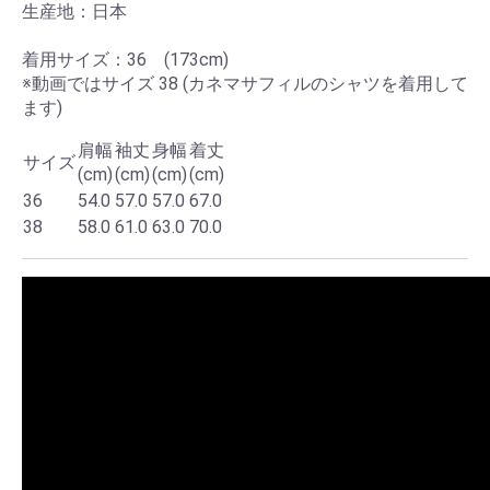
生産地：日本
着用サイズ：36 (173cm)
※動画ではサイズ 38 (カネマサフィルのシャツを着用して
ます)
肩幅
袖丈
身幅
着丈
サイズ
(cm)
(cm)
(cm)
(cm)
36
54.0
57.0
57.0
67.0
38
58.0
61.0
63.0
70.0