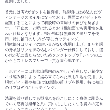
復刻しました。
首元には両Vガゼットを後身頃、前身頃にはめ込んだヴ
ィンテージスタイルになっており、両面にVガゼットを
配置することによって着脱時の首周りの伸びを防ぎま
す。「汗止め」と呼ばれるとおり機能面でも実用性を兼
ねた仕様となります。裾や袖口は無縫製の筒リブを使
用、特に袖口のリブはV字にカッティング。
胴体部分はサイドの縫い目がない丸胴仕上げ、また丸胴
の身頃はリブを挟み込むバインダー仕様にしており、縫
い代が肌に当たらないためタンクトップやTシャツの上
からもストレスフリーで上質な着心地です。
・ボディーには和歌山県内のみでしか存在しない希少な
吊り編み機によって編み立てられた裏毛生地を使用。丸
胴ボディ・裾や袖口は無縫製の筒リブを採用。特に袖口
のリブはV字にカッティング。
洗濯を繰り返しても型崩れを起こしにくく身体に馴染ん
でいく感覚は経年と共に買い足ししたくなる貴方の定番
アイテムにきっとなることでしょう。