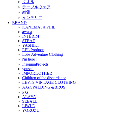
タオル
テーブルウェア
雑貨
インテリア
BRAND
KANEMASA PHIL.
awasa
INTĒRIM
STEAF
YASHIKI
EEL Products
Lobs Adventure Clothing
i'm here：
InsonniaProjects
yoused
IMPORT/OTHER
Children of the discordance
LEVI'S VINTAGE CLOTHING
A.G.SPALDING＆BROS
P G
ALAYA
SEEALL
LIWLE
YOROZU