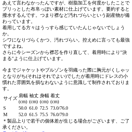
あえて言わなかったんですが、樹脂加工を何度かしたことで
プリっとした布帛っぽい素材に仕上げています。要約すると
撥水するんです。つまり襟など汚れづらいという副産物が備
わっています。
着用してる方々はうっすら感じていたんじゃないでしょう
か。
シワになりづらくかつ、汚れづらい。控えめに言っても最強
ですよね。
さらに今シーズンから襟芯を作り直して、着用時により"決
まる"ように仕上げています。
今までジャケットやブルゾンを羽織った際に胸元がくしゃッ
となりがち(それはそれでよい)でしたが着用時にドレスの小
慣れた雰囲気を損なわないように意識して制作されておりま
す。
肩幅
袖丈
身幅
着丈
サイズ
(cm)
(cm)
(cm)
(cm)
S
50.0
61.0
72.5
73.0/76.0
M
52.0
61.5
75.5
76.0/79.0
＊製品上りで若干の個体差が生じる場合がございます、ご了
承ください。