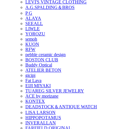
LEVI'S VINTAGE CLOTHING
A.G.SPALDING＆BROS
P G
ALAYA
SEEALL
LIWLE
YOROZU
semoh
KUON
RFW
pebble ceramic design
BOSTON CLUB
Buddy Optical
ATELIER BETON
gicipi
Fat Lava
EIJI MIYAKI
TUAREG SILVER JEWELRY
ACE by morizane
KONTEX
DEADSTOCK＆ANTIQUE WATCH
LISA LARSON
HIPPOPOTAMUS
INVERALLAN
FARFIELD ORIGINAL