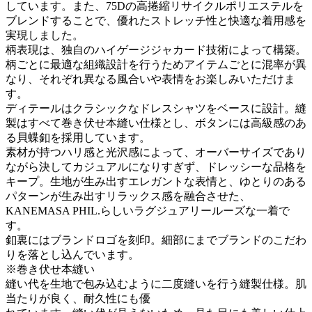
しています。また、75Dの高捲縮リサイクルポリエステルを
ブレンドすることで、優れたストレッチ性と快適な着用感を
実現しました。
柄表現は、独自のハイゲージジャカード技術によって構築。
柄ごとに最適な組織設計を行うためアイテムごとに混率が異
なり、それぞれ異なる風合いや表情をお楽しみいただけま
す。
ディテールはクラシックなドレスシャツをベースに設計。縫
製はすべて巻き伏せ本縫い仕様とし、ボタンには高級感のあ
る貝蝶釦を採用しています。
素材が持つハリ感と光沢感によって、オーバーサイズであり
ながら決してカジュアルになりすぎず、ドレッシーな品格を
キープ。生地が生み出すエレガントな表情と、ゆとりのある
パターンが生み出すリラックス感を融合させた、
KANEMASA PHIL.らしいラグジュアリールーズな一着で
す。
釦裏にはブランドロゴを刻印。細部にまでブランドのこだわ
りを落とし込んでいます。
※巻き伏せ本縫い
縫い代を生地で包み込むように二度縫いを行う縫製仕様。肌
当たりが良く、耐久性にも優