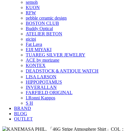
semoh
KUON
RFW
pebble ceramic design
BOSTON CLUB
Buddy Optical
ATELIER BETON
gicipi
Fat Lava
EIJI MIYAKI
TUAREG SILVER JEWELRY
ACE by morizane
KONTEX
DEADSTOCK＆ANTIQUE WATCH
LISA LARSON
HIPPOPOTAMUS
INVERALLAN
FARFIELD ORIGINAL
I.Ronni Kappos
S H
BRAND
BLOG
OUTLET