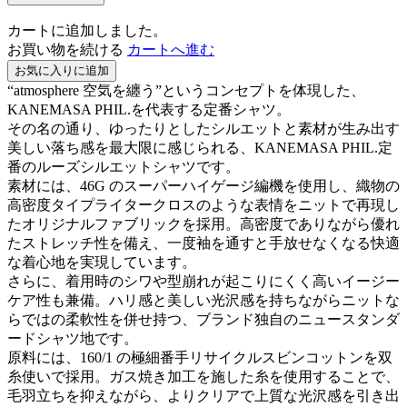
カートに追加しました。
お買い物を続ける
カートへ進む
お気に入りに追加
“atmosphere 空気を纏う”というコンセプトを体現した、
KANEMASA PHIL.を代表する定番シャツ。
その名の通り、ゆったりとしたシルエットと素材が生み出す
美しい落ち感を最大限に感じられる、KANEMASA PHIL.定
番のルーズシルエットシャツです。
素材には、46G のスーパーハイゲージ編機を使用し、織物の
高密度タイプライタークロスのような表情をニットで再現し
たオリジナルファブリックを採用。高密度でありながら優れ
たストレッチ性を備え、一度袖を通すと手放せなくなる快適
な着心地を実現しています。
さらに、着用時のシワや型崩れが起こりにくく高いイージー
ケア性も兼備。ハリ感と美しい光沢感を持ちながらニットな
らではの柔軟性を併せ持つ、ブランド独自のニュースタンダ
ードシャツ地です。
原料には、160/1 の極細番手リサイクルスビンコットンを双
糸使いで採用。ガス焼き加工を施した糸を使用することで、
毛羽立ちを抑えながら、よりクリアで上質な光沢感を引き出