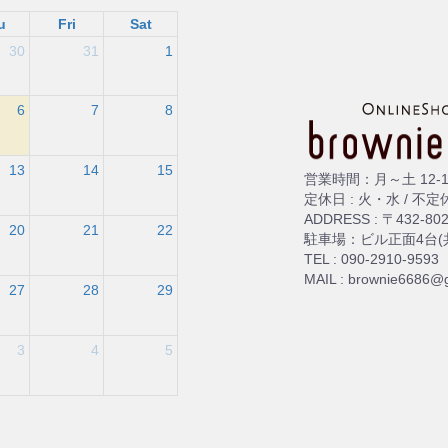
u
Fri
Sat
30
31
1
6
7
8
13
14
15
営業時間：月～土 12-1
定休日 : 火・水 / 不定
ADDRESS : 〒43
20
21
22
駐車場：ビル正面4台
TEL : 090-2910-9593
MAIL : brownie6686@
27
28
29
3
4
5