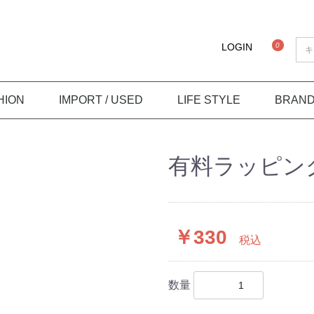
0
LOGIN
HION
IMPORT / USED
LIFE STYLE
BRAN
ER
TOMS
DS
IVE SALE
ウェア（古着）
テーブルウェア
フラワーベース
インテリア
ジャケット/ブルゾン
コート
ベスト
カットソー
シャツ
スウェット/パーカー
ニット/カーディガン
ショートパンツ
パンツ
ベルト
フレグランス
バッグ
シューズ
キャップ/ハット
アイウェア
アクセサリー
タオル
テーブルウェア
雑貨
インテリア
古着(US・EURO)
ミリタリー
ヴィンテージウェア
有料ラッピン
￥330
税込
数量