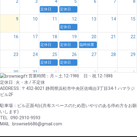
2
3
4
5
6
7
8
定休日
定休日
9
10
11
12
13
14
15
定休日
16
17
18
19
20
21
22
定休日
定休日
臨時休業
23
24
25
26
27
28
29
定休日
定休日
30
31
1
2
3
4
5
営業時間：月～土 12-19時 日・祝 12-18時
定休日
定休日
定休日 : 火・水 / 不定休
ADDRESS : 〒432-8021 静岡県浜松市中央区佐鳴台3丁目34-1 ハマラジ
ビル2F
駐車場：ビル正面4台(共有スペースのため思いやりのある停め方をお願
いします)
TEL : 090-2910-9593
MAIL : brownie6686@gmail.com