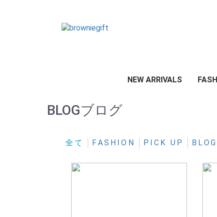
NEW ARRIVALS
FASH
OUT
TOP
BOT
GOO
LADI
ARCH
BLOG
ブログ
全て
FASHION
PICK UP
BLO