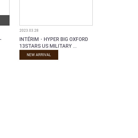
2023.03.28
-
INTÉRIM・HYPER BIG OXFORD
13STARS US MILITARY ...
NEW ARRIVAL