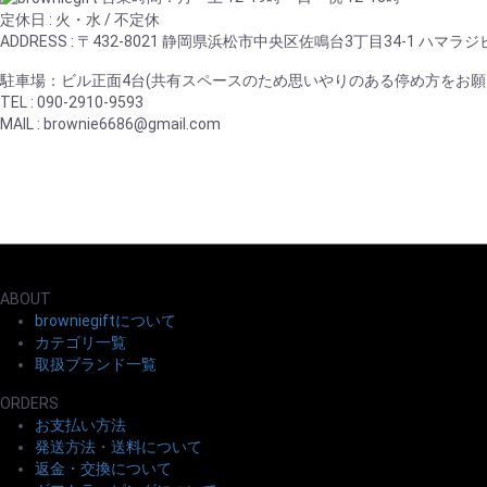
定休日 : 火・水 / 不定休
ADDRESS : 〒432-8021 静岡県浜松市中央区佐鳴台3丁目34-1 ハマラジ
駐車場：ビル正面4台(共有スペースのため思いやりのある停め方をお願
TEL : 090-2910-9593
MAIL : brownie6686@gmail.com
ABOUT
browniegiftについて
カテゴリ一覧
取扱ブランド一覧
ORDERS
お支払い方法
発送方法・送料について
返金・交換について