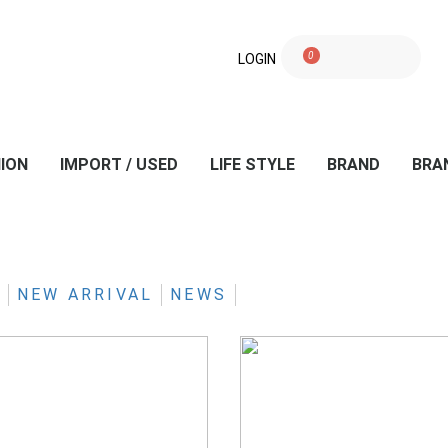
0
LOGIN
ION
IMPORT / USED
LIFE STYLE
BRAND
BRA
ER
S
TOMS
DS
ES
IVE SALE
ウェア（古着）
テーブルウェア
フラワーベース
インテリア
グッズ
ジャケット/ブルゾン
コート
ベスト
カットソー
シャツ
スウェット/パーカー
ニット/カーディガン
ショートパンツ
パンツ
ベルト
フレグランス
バッグ
シューズ
ソックス
キャップ/ハット
アイウェア
アクセサリー
タオル
テーブルウェア
雑貨
インテリア
古着(US・EURO)
ミリタリー
ヴィンテージウェア
KANEMASA PHI
awasa
INTĒRIM
STEAF
YASHIKI
EEL Products
Lobs Adventure
i'm here：
InsonniaProject
yoused
IMPORT/OTHER
Children of the
LEVI'S VINTAGE
A.G.SPALDING
P G
ALAYA
SEEALL
LIWLE
YOROZU
semoh
KUON
RFW
pebble ceramic
BOSTON CLUB
Buddy Optical
ATELIER BETON
gicipi
Fat Lava
EIJI MIYAKI
TUAREG SILVER
ACE by morizan
KONTEX
DEADSTOCK＆
LISA LARSON
HIPPOPOTAMU
INVERALLAN
FARFIELD ORIGI
I.Ronni Kappos
S H
Clothing
discordance
CLOTHING
BROS
design
JEWELRY
ANTIQUE WATC
G
NEW ARRIVAL
NEWS