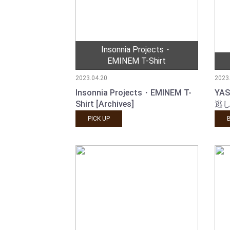
Insonnia Projects・
EMINEM T-Shirt
2023.04.20
2023
Insonnia Projects・EMINEM T-
YAS
Shirt [Archives]
逃
PICK UP