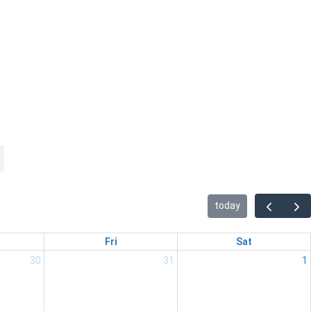
today
Fri
Sat
30
31
1