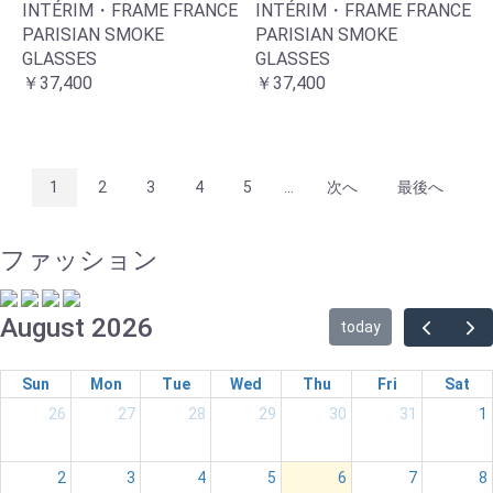
INTÉRIM・FRAME FRANCE
INTÉRIM・FRAME FRANCE
PARISIAN SMOKE
PARISIAN SMOKE
GLASSES
GLASSES
￥37,400
￥37,400
1
2
3
4
5
...
次へ
最後へ
ファッション
August 2026
today
Sun
Mon
Tue
Wed
Thu
Fri
Sat
26
27
28
29
30
31
1
2
3
4
5
6
7
8