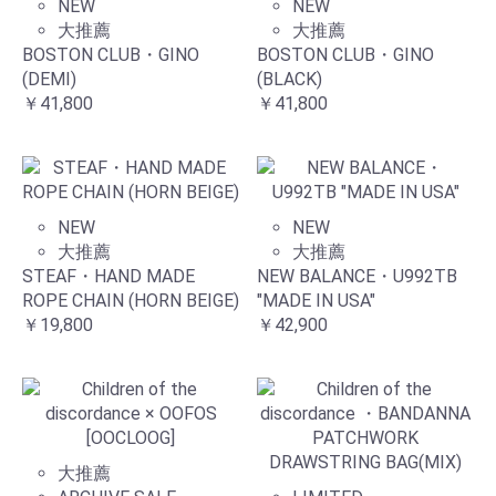
NEW
NEW
大推薦
大推薦
BOSTON CLUB・GINO
BOSTON CLUB・GINO
(DEMI)
(BLACK)
￥41,800
￥41,800
NEW
NEW
大推薦
大推薦
STEAF・HAND MADE
NEW BALANCE・U992TB
ROPE CHAIN (HORN BEIGE)
"MADE IN USA"
￥19,800
￥42,900
大推薦