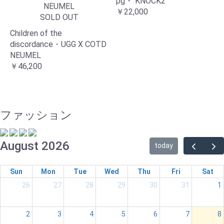
pg・ KNOCK2
￥22,000
SOLD OUT
Children of the
discordance・UGG X COTD
NEUMEL
￥46,200
ファッション
August 2026
today
Sun
Mon
Tue
Wed
Thu
Fri
Sat
26
27
28
29
30
31
1
2
3
4
5
6
7
8